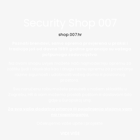
Security Shop 007
shop.007.hr
Poznati brendovi, samo oprema provjerena u praksi i
tradicija još od davne 1989 godine garancija su vašega
potpunoga zadovoljstva.
Na ovom shopu uvijek možete naći najmoderniju opremu za
zaštitu ljudi i objekata kao i drugu raznu opremu za povećanje
razine sigurnosti i udobnosti vašeg doma ili poslovnog
prostora.
Svu naručenu robu možete preuzeti u našem skladištu u
Zagrebu, HR ili vam možemo poslati poštom ili dostavom bilo
gdje u Europskoj uniji.
Za sva vaša dodatna pitanja ili pojašnjenja stojimo vam
na raspolaganju.
Očekujemo vaše upite i projekte.
VIDI VIŠE