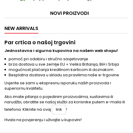
NOVI PROIZVODI
NEW ARRIVALS
Par crtica o našoj trgovini
Jednostavna i sigurna kupovina na našem web shopu!
pomoć pri odabiru i stručno savjetovanje
brza dostava u sve zemlje EU + Velika Britanija, BiH i Srbija
mogućnost plaćanja kreditnom karticom ili doznakom
Besplatna dostava u skladu sa pravilima naše e-trgovine
Uvjerite se sami u ekspresnu isporuku naših proizvoda i
superiornu kvalitetu.
Ako imate pitanja o pojedinim proizvodima, sustavima ili
narudžbi, obratite se našoj službi za korisnike putem e-maila ili
telefona. Kliknite na ovaj
!
link
Hvala na povjerenju i uživajte u kupovini!