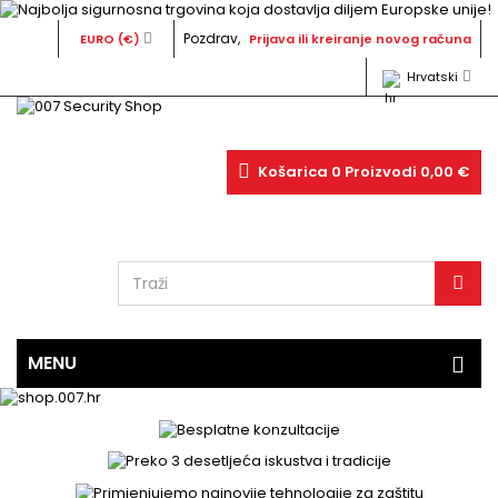
Pozdrav,
EURO (€)
Prijava ili kreiranje novog računa
Hrvatski
Košarica
0
Proizvodi
0,00 €
MENU